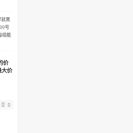
样就黑
99号
每组能
的价
最大价