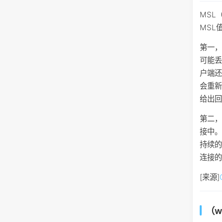
MSL（
MSL
第一，
可能丢
户端
会重新
给出回
第二，
接中。
持续
连接
[来源]
（