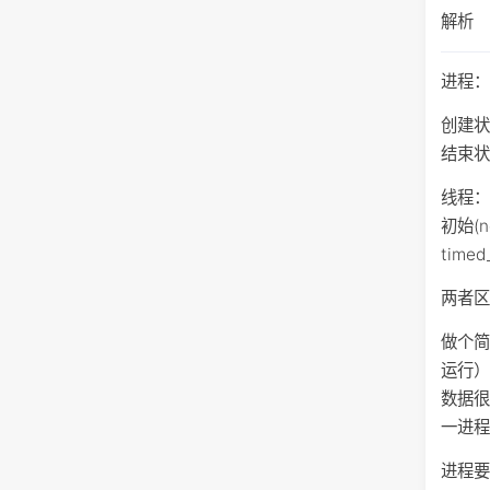
解析
进程
创建状态
结束状态
线程
初始(n
timed
两者
做个简
运行
数据
一进程
进程