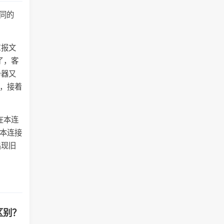
不同的
K报文
了，客
务器又
文，接着
在本连
使本连接
出现旧
区别？