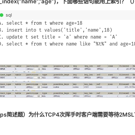
b_index(“name”,”age”)，下面哪些语句能用上索引？（
sql
A. select * from t where age=18

B. insert into t values('title','name',18)

C. update t set title = 'a' where name = 'A'

ps简述题）为什么TCP4次挥手时客户端需要等待2MSL