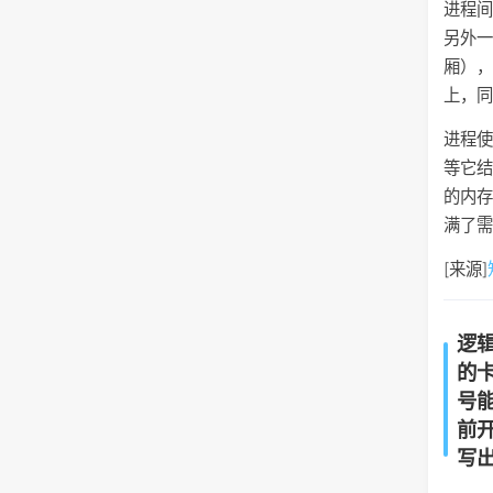
进程
另外
厢）
上，
进程
等它结
的内
满了需
[来源]
逻辑
的
号
前
写