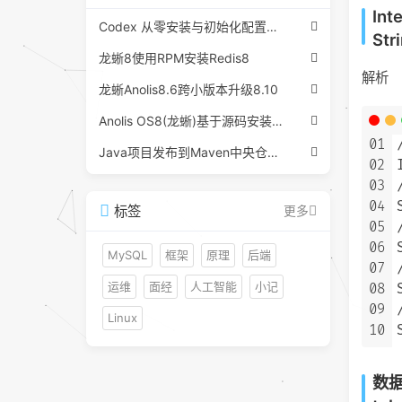
Int
Codex 从零安装与初始化配置指南（附Windows/Linux脚本）
St
龙蜥8使用RPM安装Redis8
解析
龙蜥Anolis8.6跨小版本升级8.10
Anolis OS8(龙蜥)基于源码安装python3.13
01
Java项目发布到Maven中央仓库小记
02
03
04
标签
更多
05
06
MySQL
框架
原理
后端
07
运维
面经
人工智能
小记
08
09
Linux
10
数据