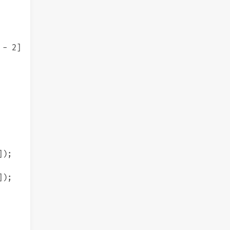
- 2] + val);

);

);
