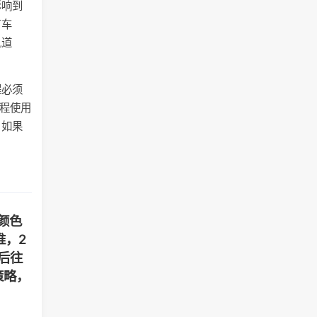
影响到
有车
轨道
程必须
进程使用
，如果
颜色
推，2
后往
策略，