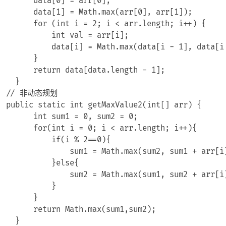
        data[0] = arr[0];

        data[1] = Math.max(arr[0], arr[1]);

        for (int i = 2; i < arr.length; i++) {

            int val = arr[i];

            data[i] = Math.max(data[i - 1], data[i 
        }

        return data[data.length - 1];

    }

  // 非动态规划

  public static int getMaxValue2(int[] arr) {

        int sum1 = 0, sum2 = 0;

        for(int i = 0; i < arr.length; i++){

            if(i % 2==0){

                sum1 = Math.max(sum2, sum1 + arr[i]
            }else{

                sum2 = Math.max(sum1, sum2 + arr[i]
            }

        }

        return Math.max(sum1,sum2);
