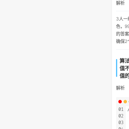
解析
3人一
色，9
的答案
确保2
算
值
值
解析
01
02
03