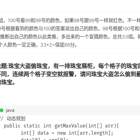
组，100号看99和98号的颜色，如果98号跟99号一样就红色，不一
9号根据看到的颜色与100的答案说出自己的颜色，98号根据100号和
推断出自己的颜色以此类推，多出来的一个盲猜颜色，总共33组。
个人颜色一定正确，33*2=保底66分。
法题:珠宝大盗偷珠宝，有一排珠宝展柜，每个格子的珠宝
不同，连续两个格子变空就报警，请问珠宝大盗怎么偷到
的珠宝。
java
// 动态规划

  public static int getMaxValue(int[] arr){

        int[] data = new int[arr.length];
