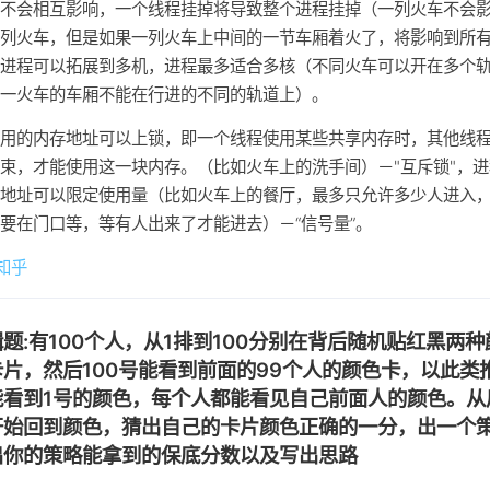
间不会相互影响，一个线程挂掉将导致整个进程挂掉（一列火车不会
一列火车，但是如果一列火车上中间的一节车厢着火了，将影响到所
，进程可以拓展到多机，进程最多适合多核（不同火车可以开在多个
同一火车的车厢不能在行进的不同的轨道上）。
使用的内存地址可以上锁，即一个线程使用某些共享内存时，其他线
束，才能使用这一块内存。（比如火车上的洗手间）－"互斥锁"，
存地址可以限定使用量（比如火车上的餐厅，最多只允许多少人进入
要在门口等，等有人出来了才能进去）－“信号量”。
知乎
题:有100个人，从1排到100分别在背后随机贴红黑两种
卡片，然后100号能看到前面的99个人的颜色卡，以此类
能看到1号的颜色，每个人都能看见自己前面人的颜色。从
开始回到颜色，猜出自己的卡片颜色正确的一分，出一个
出你的策略能拿到的保底分数以及写出思路