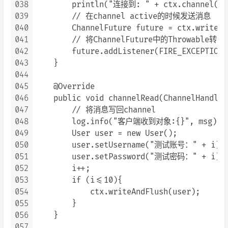
038
        println("连接到: " + ctx.channel().r
039
        // 在channel active的时候发送消息

040
        ChannelFuture future = ctx.write
041
        // 将ChannelFuture中的Throwable转发到
042
        future.addListener(FIRE_EXCEPTION_
043
    }

044
045
    @Override

046
    public void channelRead(ChannelHandler
047
        // 将消息写回channel

048
        log.info("客户端收到对象:{}", msg);

049
        User user = new User();

050
        user.setUsername("测试账号：" + i);

051
        user.setPassword("测试密码：" + i);

052
        i++;

053
        if (i<=10){

054
            ctx.writeAndFlush(user);

055
        }

056
    }

057