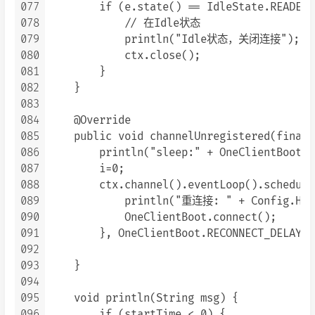
077
        if (e.state() == IdleState.READER_
078
            // 在Idle状态

079
            println("Idle状态，关闭连接");

080
            ctx.close();

081
        }

082
    }

083
084
    @Override

085
    public void channelUnregistered(final 
086
        println("sleep:" + OneClientBoot.R
087
        i=0;

088
        ctx.channel().eventLoop().schedule
089
            println("重连接: " + Config.HOST
090
            OneClientBoot.connect();

091
        }, OneClientBoot.RECONNECT_DELAY, 
092
093
    }

094
095
    void println(String msg) {

096
        if (startTime < 0) {
