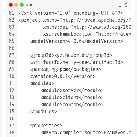
xml
01
<?xml version="1.0" encoding="UTF-8"?>

02
<project xmlns="http://maven.apache.org/POM
03
         xmlns:xsi="http://www.w3.org/2001/
04
         xsi:schemaLocation="http://maven.a
05
    <modelVersion>4.0.0</modelVersion>

06
07
    <groupId>xyz.hcworld</groupId>

08
    <artifactId>netty-one</artifactId>

09
    <packaging>pom</packaging>

10
    <version>0.0.1</version>

11
    <modules>

12
        <module>server</module>

13
        <module>client</module>

14
        <module>common</module>

15
    </modules>

16
17
    <properties>

18
        <maven.compiler.source>8</maven.com