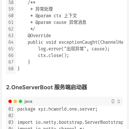
58
    /**

59
     * 异常处理

60
     * @param ctx 上下文

61
     * @param cause 异常消息

62
     */

63
    @Override

64
    public void exceptionCaught(ChannelHand
65
        log.error("出现异常", cause);

66
        ctx.close();

67
    }

68
2.OneServerBoot 服务端启动器
java
01
package xyz.hcworld.one.server;

02
03
import io.netty.bootstrap.ServerBootstrap;
