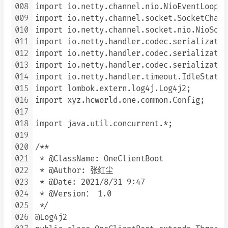
008
import io.netty.channel.nio.NioEventLoopGro
009
import io.netty.channel.socket.SocketChanne
010
import io.netty.channel.socket.nio.NioSock
011
import io.netty.handler.codec.serializatio
012
import io.netty.handler.codec.serializatio
013
import io.netty.handler.codec.serializatio
014
import io.netty.handler.timeout.IdleStateH
015
import lombok.extern.log4j.Log4j2;

016
import xyz.hcworld.one.common.Config;

017
018
import java.util.concurrent.*;

019
020
/**

021
 * @ClassName: OneClientBoot

022
 * @Author: 张红尘

023
 * @Date: 2021/8/31 9:47

024
 * @Version： 1.0

025
 */

026
@Log4j2
