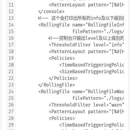
11
            <PatternLayout pattern="[%d{HH:
12
        </console>

13
        <!-- 这个会打印出所有的info及以下级
14
        <RollingFile name="RollingFileInfo"
15
                     filePattern="./logs/se
16
            <!--控制台只输出level及以上级别的信
17
            <ThresholdFilter level="info" o
18
            <PatternLayout pattern="[%d{HH:
19
            <Policies>

20
                <TimeBasedTriggeringPolicy/>
21
                <SizeBasedTriggeringPolicy 
22
            </Policies>

23
        </RollingFile>

24
        <RollingFile name="RollingFileWarn"
25
                     filePattern="./logs/se
26
            <ThresholdFilter level="warn" o
27
            <PatternLayout pattern="[%d{HH:
28
            <Policies>

29
                <TimeBasedTriggeringPolicy/>