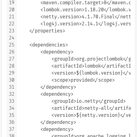
19
        <maven.compiler.target>8</maven.com
20
        <lombok.version>1.18.20</lombok.vers
21
        <netty.version>4.1.70.Final</netty.
22
        <log4j.version>2.14.1</log4j.version
23
    </properties>

24
25
    <dependencies>

26
        <dependency>

27
            <groupId>org.projectlombok</grou
28
            <artifactId>lombok</artifactId>

29
            <version>${lombok.version}</vers
30
            <scope>provided</scope>

31
        </dependency>

32
        <dependency>

33
            <groupId>io.netty</groupId>

34
            <artifactId>netty-all</artifactI
35
            <version>${netty.version}</versi
36
        </dependency>

37
        <dependency>

38
            <groupId>org.apache.logging.log