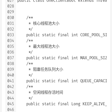
027
public class OneClientBoot extends Thread {
028
029
030
    /**

031
     * 核心线程池大小

032
     */

033
    public static final int CORE_POOL_SIZE 
034
    /**

035
     * 最大线程池大小

036
     */

037
    public static final int MAX_POOL_SIZE =
038
    /**

039
     * 阻塞任务队列大小

040
     */

041
    public static final int QUEUE_CAPACITY
042
    /**

043
     * 空闲线程存活时间

044
     */

045
    public static final Long KEEP_ALIVE_TI
046