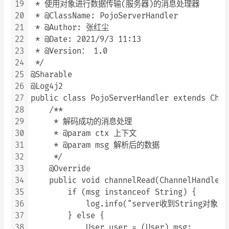
19
 * 使用对象进行数据传输(服务器)的消息处理器

20
 * @ClassName: PojoServerHandler

21
 * @Author: 张红尘

22
 * @Date: 2021/9/3 11:13

23
 * @Version： 1.0

24
 */

25
@Sharable

26
@Log4j2

27
public class PojoServerHandler extends Chan
28
    /**

29
     * 解码成功的消息处理

30
     * @param ctx 上下文

31
     * @param msg 解析后的数据

32
     */

33
    @Override

34
    public void channelRead(ChannelHandlerC
35
        if (msg instanceof String) {

36
            log.info("server收到String对象:{}
37
        } else {

38
            User user = (User) msg;
