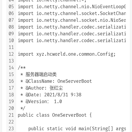
04
import io.netty.channel.*;

05
import io.netty.channel.nio.NioEventLoopGrou
06
import io.netty.channel.socket.SocketChannel
07
import io.netty.channel.socket.nio.NioServe
08
import io.netty.handler.codec.serialization
09
import io.netty.handler.codec.serialization
10
import io.netty.handler.codec.serialization
11
12
import xyz.hcworld.one.common.Config;

13
14
/**

15
 * 服务器端启动类

16
 * @ClassName: OneServerBoot

17
 * @Author: 张红尘

18
 * @Date: 2021/8/31 9:38

19
 * @Version： 1.0

20
 */

21
public class OneServerBoot {

22
23
    public static void main(String[] args) {