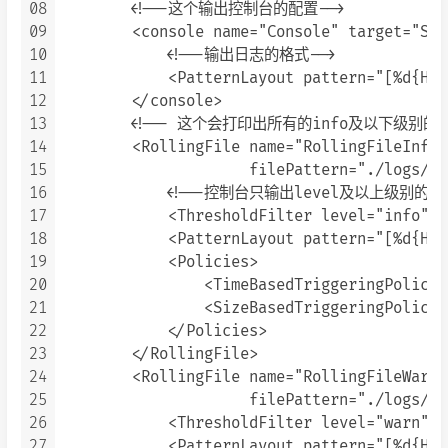
08
        <!--这个输出控制台的配置-->

09
        <console name="Console" target="SYS
10
            <!--输出日志的格式-->

11
            <PatternLayout pattern="[%d{HH:
12
        </console>

13
        <!-- 这个会打印出所有的info及以下级
14
        <RollingFile name="RollingFileInfo"
15
                     filePattern="./logs/cl
16
            <!--控制台只输出level及以上级别的信
17
            <ThresholdFilter level="info" o
18
            <PatternLayout pattern="[%d{HH:
19
            <Policies>

20
                <TimeBasedTriggeringPolicy/>
21
                <SizeBasedTriggeringPolicy 
22
            </Policies>

23
        </RollingFile>

24
        <RollingFile name="RollingFileWarn"
25
                     filePattern="./logs/cl
26
            <ThresholdFilter level="warn" o
27
            <PatternLayout pattern="[%d{HH: