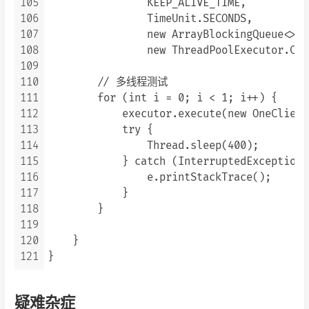
105
                KEEP_ALIVE_TIME,

106
                TimeUnit.SECONDS,

107
                new ArrayBlockingQueue<>(Q
108
                new ThreadPoolExecutor.Cal
109
110
        // 多线程测试

111
        for (int i = 0; i < 1; i++) {

112
            executor.execute(new OneClient
113
            try {

114
                Thread.sleep(400);

115
            } catch (InterruptedException e
116
                e.printStackTrace();

117
            }

118
        }

119
120
    }

121
疑难杂症