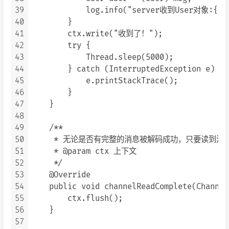
39
            log.info("server收到User对象:{}",
40
        }

41
        ctx.write("收到了！");

42
        try {

43
            Thread.sleep(5000);

44
        } catch (InterruptedException e) {

45
            e.printStackTrace();

46
        }

47
    }

48
49
    /**

50
     * 无论是否有完整的消息被解码成功，只要读到消息，都会
51
     * @param ctx 上下文

52
     */

53
    @Override

54
    public void channelReadComplete(Channel
55
        ctx.flush();

56
    }

57