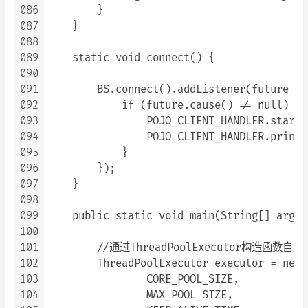
086
        }

087
    }

088
089
    static void connect() {

090
091
        BS.connect().addListener(future -> 
092
            if (future.cause() != null) {

093
                POJO_CLIENT_HANDLER.startT
094
                POJO_CLIENT_HANDLER.prin
095
            }

096
        });

097
    }

098
099
    public static void main(String[] args) 
100
101
        //通过ThreadPoolExecutor构造函数自
102
        ThreadPoolExecutor executor = new 
103
                CORE_POOL_SIZE,

104
                MAX_POOL_SIZE,
