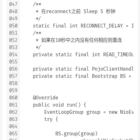
047
    /**

048
     * 在reconnect之前 Sleep 5 秒钟

049
     */

050
    static final int RECONNECT_DELAY = Int
051
    /**

052
     * 如果在10秒中之内没有任何相应则重连

053
     */

054
    private static final int READ_TIMEOUT 
055
056
    private static final PojoClientHandler
057
    private static final Bootstrap BS = ne
058
059
060
    @Override

061
    public void run() {

062
        EventLoopGroup group = new NioEven
063
        try {

064
065
            BS.group(group)
