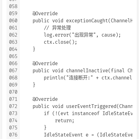
058
059
    @Override

060
    public void exceptionCaught(ChannelHan
061
        // 异常处理

062
        log.error("出现异常", cause);

063
        ctx.close();

064
    }

065
066
    @Override

067
    public void channelInactive(final Chan
068
        println("连接断开:" + ctx.channel().
069
    }

070
071
    @Override

072
    public void userEventTriggered(Channel
073
        if (!(evt instanceof IdleStateEvent
074
            return;

075
        }

076
        IdleStateEvent e = (IdleStateEvent