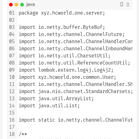
java
01
package xyz.hcworld.one.server;

02
03
import io.netty.buffer.ByteBuf;

04
import io.netty.channel.ChannelFuture;

05
import io.netty.channel.ChannelHandlerContex
06
import io.netty.channel.ChannelInboundHandl
07
import io.netty.util.CharsetUtil;

08
import io.netty.util.ReferenceCountUtil;

09
import lombok.extern.log4j.Log4j2;

10
import xyz.hcworld.one.common.User;

11
import io.netty.channel.ChannelHandler.Shara
12
import java.nio.charset.StandardCharsets;

13
import java.util.ArrayList;

14
import java.util.List;

15
16
import static io.netty.channel.ChannelFutur
17
18
/**
