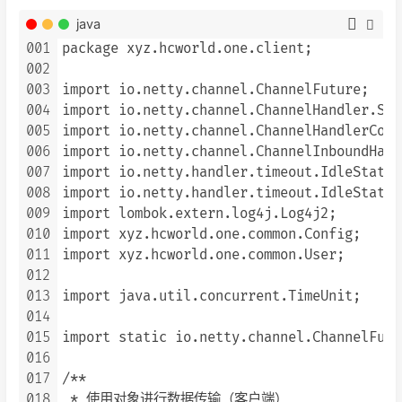
java
001
package xyz.hcworld.one.client;

002
003
import io.netty.channel.ChannelFuture;

004
import io.netty.channel.ChannelHandler.Sha
005
import io.netty.channel.ChannelHandlerConte
006
import io.netty.channel.ChannelInboundHand
007
import io.netty.handler.timeout.IdleState;

008
import io.netty.handler.timeout.IdleStateEv
009
import lombok.extern.log4j.Log4j2;

010
import xyz.hcworld.one.common.Config;

011
import xyz.hcworld.one.common.User;

012
013
import java.util.concurrent.TimeUnit;

014
015
import static io.netty.channel.ChannelFutu
016
017
/**

018
 * 使用对象进行数据传输（客户端）
