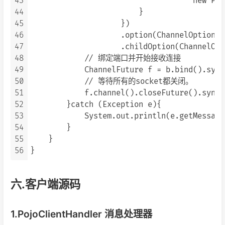
43
                                    new Poj
44
                        }

45
                    })

46
                    .option(ChannelOption.S
47
                    .childOption(ChannelOpt
48
            // 绑定端口并开始接收连接

49
            ChannelFuture f = b.bind().sync(
50
            // 等待所有的socket都关闭。

51
            f.channel().closeFuture().sync()
52
        }catch (Exception e){

53
            System.out.println(e.getMessage(
54
        }

55
    }

56
六.客户端源码
1.PojoClientHandler 消息处理器