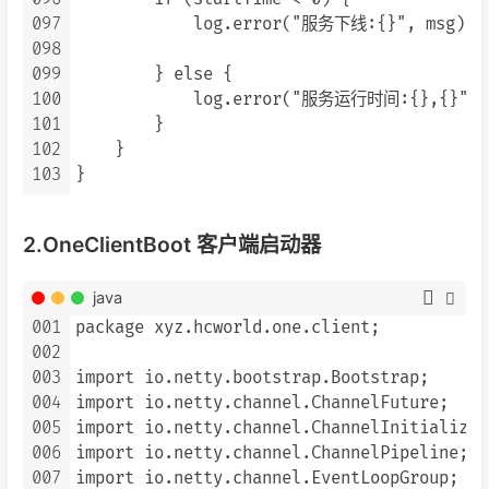
097
            log.error("服务下线:{}", msg);

098
099
        } else {

100
            log.error("服务运行时间:{},{}", (S
101
        }

102
    }

103
2.OneClientBoot 客户端启动器
java
001
package xyz.hcworld.one.client;

002
003
import io.netty.bootstrap.Bootstrap;

004
import io.netty.channel.ChannelFuture;

005
import io.netty.channel.ChannelInitializer;
006
import io.netty.channel.ChannelPipeline;

007
import io.netty.channel.EventLoopGroup;
