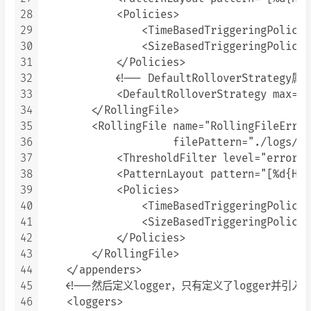
28
            <Policies>

29
                <TimeBasedTriggeringPolicy/>
30
                <SizeBasedTriggeringPolicy 
31
            </Policies>

32
            <!-- DefaultRolloverSt
33
            <DefaultRolloverStrategy max="20
34
        </RollingFile>

35
        <RollingFile name="RollingFileError
36
                     filePattern="./logs/cl
37
            <ThresholdFilter level="error" 
38
            <PatternLayout pattern="[%d{HH:
39
            <Policies>

40
                <TimeBasedTriggeringPolicy/>
41
                <SizeBasedTriggeringPolicy 
42
            </Policies>

43
        </RollingFile>

44
    </appenders>

45
    <!--然后定义logger，只有定义了logger并引入的a
46
    <loggers>
