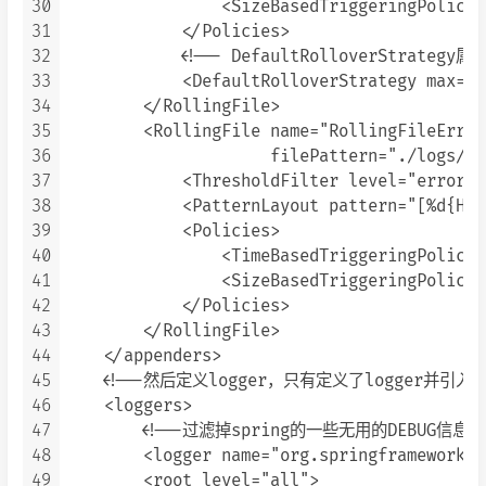
30
                <SizeBasedTriggeringPolicy 
31
            </Policies>

32
            <!-- DefaultRolloverSt
33
            <DefaultRolloverStrategy max="20
34
        </RollingFile>

35
        <RollingFile name="RollingFileError
36
                     filePattern="./logs/se
37
            <ThresholdFilter level="error" 
38
            <PatternLayout pattern="[%d{HH:
39
            <Policies>

40
                <TimeBasedTriggeringPolicy/>
41
                <SizeBasedTriggeringPolicy 
42
            </Policies>

43
        </RollingFile>

44
    </appenders>

45
    <!--然后定义logger，只有定义了logger并引入的a
46
    <loggers>

47
        <!--过滤掉spring的一些无用的DEBUG信息--
48
        <logger name="org.springframework" 
49
        <root level="all">
