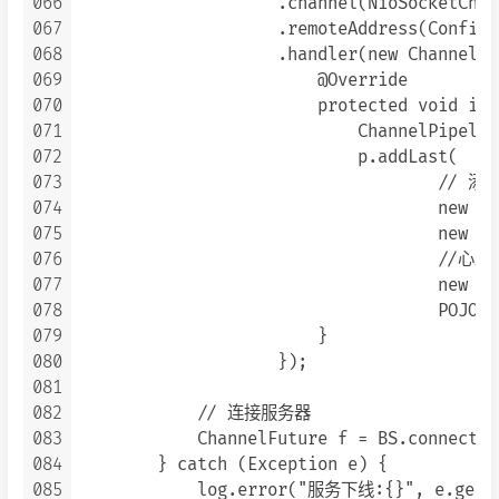
066
                    .channel(NioSocketChan
067
                    .remoteAddress(Config.
068
                    .handler(new ChannelIn
069
                        @Override

070
                        protected void ini
071
                            ChannelPipelin
072
                            p.addLast(

073
                                    // 添加
074
                                    new Ob
075
                                    new Ob
076
                                    //心跳
077
                                    new Id
078
                                    POJO_C
079
                        }

080
                    });

081
082
            // 连接服务器

083
            ChannelFuture f = BS.connect()
084
        } catch (Exception e) {

085
            log.error("服务下线:{}", e.getMe