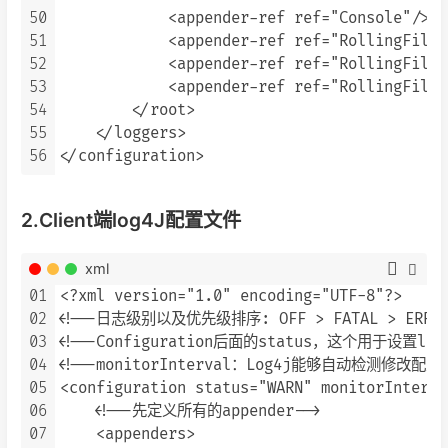
50
            <appender-ref ref="Console"/>

51
            <appender-ref ref="RollingFileI
52
            <appender-ref ref="RollingFileW
53
            <appender-ref ref="RollingFileE
54
        </root>

55
    </loggers>

56
2.Client端log4J配置文件
xml
01
<?xml version="1.0" encoding="UTF-8"?>

02
<!--日志级别以及优先级排序: OFF > FATAL > ERROR > 
03
<!--Configuration后面的status，这个用于设
04
<!--monitorInterval：Log4j能够自动检测修改
05
<configuration status="WARN" monitorInterva
06
    <!--先定义所有的appender-->

07
    <appenders>
