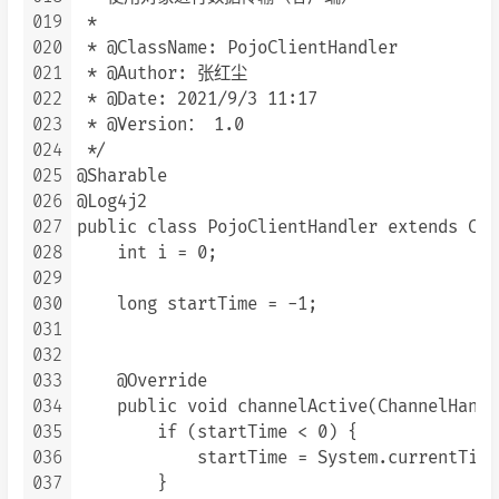
019
 *

020
 * @ClassName: PojoClientHandler

021
 * @Author: 张红尘

022
 * @Date: 2021/9/3 11:17

023
 * @Version： 1.0

024
 */

025
@Sharable

026
@Log4j2

027
public class PojoClientHandler extends Cha
028
    int i = 0;

029
030
    long startTime = -1;

031
032
033
    @Override

034
    public void channelActive(ChannelHandl
035
        if (startTime < 0) {

036
            startTime = System.currentTime
037
        }
