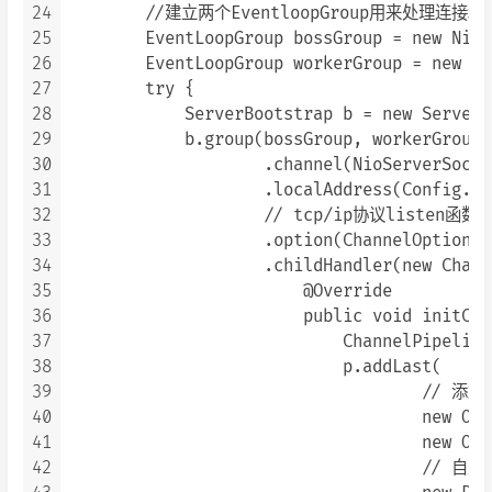
24
        //建立两个EventloopGroup用来处理连接和
25
        EventLoopGroup bossGroup = new NioE
26
        EventLoopGroup workerGroup = new Ni
27
        try {

28
            ServerBootstrap b = new ServerB
29
            b.group(bossGroup, workerGroup)

30
                    .channel(NioServerSocke
31
                    .localAddress(Config.POR
32
                    // tcp/ip协议liste
33
                    .option(ChannelOption.S
34
                    .childHandler(new Chann
35
                        @Override

36
                        public void initCha
37
                            ChannelPipeline
38
                            p.addLast(

39
                                   
40
                                    new Obj
41
                                    new Obj
42
                                    // 