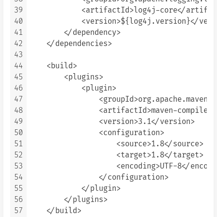
39
            <artifactId>log4j-core</artifact
40
            <version>${log4j.version}</versi
41
        </dependency>

42
    </dependencies>

43
44
    <build>

45
        <plugins>

46
            <plugin>

47
                <groupId>org.apache.maven.p
48
                <artifactId>maven-compiler-
49
                <version>3.1</version>

50
                <configuration>

51
                    <source>1.8</source>

52
                    <target>1.8</target>

53
                    <encoding>UTF-8</encodin
54
                </configuration>

55
            </plugin>

56
        </plugins>

57
    </build>
